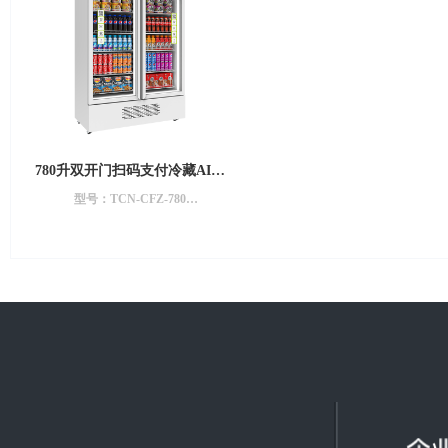
780升双开门扫码支付冷藏AI零
售柜 | 双开门超大容量
型号：TCN-CFZ-780
尺寸：1960*1220*610mm
功能：制冷
重量：160Kg
商品储量：780升
商品种类：不限
电源电压：AC220~240V 50HZ
支付选配：银联闪付、银联云闪付、
金融IC卡、Apple付、三星付、IC