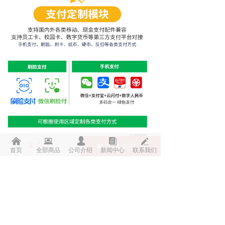
낀
뀵
넙
뀴
넀
¥
0.00
加入购物车
낙
首页
全部商品
公司介绍
新闻中心
联系我们