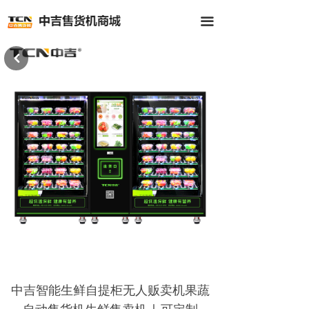
首页
끀
全部商品
낒
公司介绍
新闻中心
客户案例
联系我们
中吉智能生鲜自提柜无人贩卖机果蔬