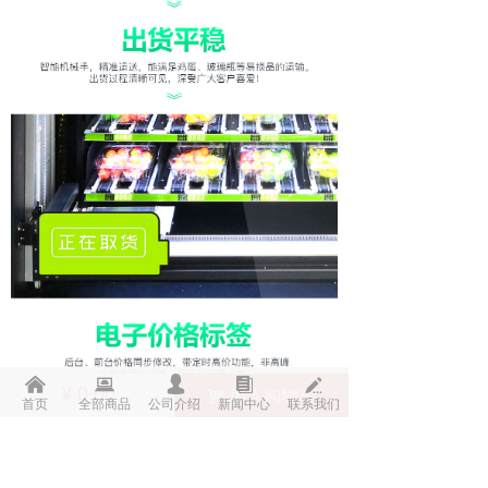
낀
뀵
넙
뀴
넀
¥
0.00
加入购物车
낙
首页
全部商品
公司介绍
新闻中心
联系我们