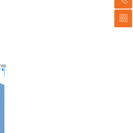
ꀥ
400-635-9995
微信二维码