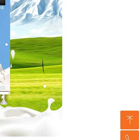
ꁸ
ꂅ
回到顶部