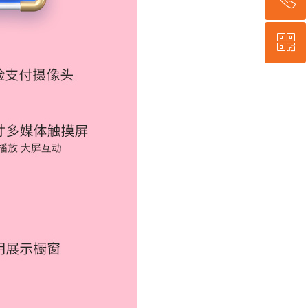
ꀥ
400-635-9995
微信二维码