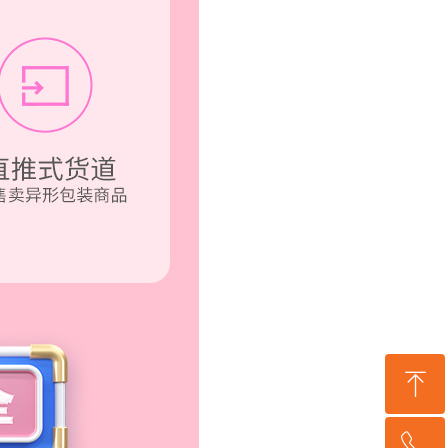
ꁸ
ꂅ
回到顶部