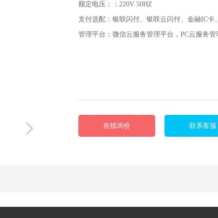
额定电压：：220V 50HZ
支付选配：银联闪付、银联云闪付、金融IC卡、Ap
管理平台：微信云服务管理平台，PC云服务管
ꁇ
在线询价
联系客服