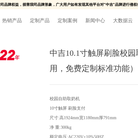
我司品牌权益，损害我司品牌形象，广大用户如有发现其他平台对"中吉"品牌进行侵权
热销产品
定制产品
定制案例
新闻中心
大数据云
中吉10.1寸触屏刷脸
用，免费定制标准功能）
校园自助取奶机
10寸触屏 刷脸支付
尺寸:高1924mm宽1180mm厚791mm
净 重:300kg
额定电压:AC220V+10%50HZ