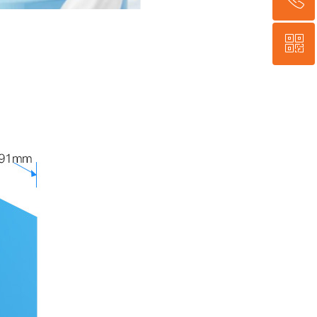
ꀥ
400-635-9995
微信二维码