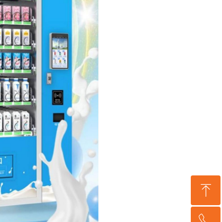
ꁸ
ꂅ
回到顶部